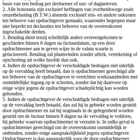
basis van een bedrag per deelnemer of uur- of dagtarieven.
2. Alle honoraria zijn exclusief heffingen van overheidswege zoals
omzetbelasting (B.T.W.) alsmede exclusief reis- en andere onkosten
ten behoeve van opdrachtgever gemaakt, waaronder begrepen maar
niet beperkt tot declaraties ten behoeve van de overeenkomst
ingeschakelde derden.
3. Betaling dient tenzij schriftelijk anders overeengekomen te
geschieden binnen 8 dagen na factuurdatum, op een door
opdrachtnemer aan te geven wijze in de valuta waarin is
gefactureerd. Betaling zal plaatsvinden zonder aftrek, verrekening of
opschorting uit welke hoofde dan ook.
4. Indien de opdrachtgever de verschuldigde bedragen niet uiterlijk
op de vervaldag heeft betaald, dan is opdrachtnemer gerechtigd alle
ten behoeve van de opdrachtgever te verrichten werkzaamheden met
onmiddellijke ingang op te schorten, zonder dat hij daarvoor op
enige wijze jegens de opdrachtgever schadeplichtig kan worden
gehouden.
5. Indien de opdrachtgever de verschuldigde bedragen niet uiterlijk
op de vervaldag heeft betaald, dan zal hij in gebreke worden gesteld
door opdrachtnemer en zal hij nogmaals in de gelegenheid worden
gesteld om de factuur binnen 8 dagen na de vervaldag te voldoen,
bij gebreke waarvan opdrachtnemer in verzuim is. In zulks geval is
opdrachtnemer gerechtigd om de overeenkomst onmiddellijk te
ontbinden, zonder enige aansprakelijkheid jegens opdrachtgever.
Opdrachtgever is dan aansprakelijk voor de door opdrachtnemer