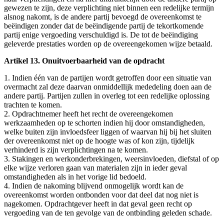
gewezen te zijn, deze verplichting niet binnen een redelijke termijn
alsnog nakomt, is de andere partij bevoegd de overeenkomst te
beëindigen zonder dat de beëindigende partij de tekortkomende
partij enige vergoeding verschuldigd is. De tot de beëindiging
geleverde prestaties worden op de overeengekomen wijze betaald.
Artikel 13. Onuitvoerbaarheid van de opdracht
1. Indien één van de partijen wordt getroffen door een situatie van
overmacht zal deze daarvan onmiddellijk mededeling doen aan de
andere partij. Partijen zullen in overleg tot een redelijke oplossing
trachten te komen.
2. Opdrachtnemer heeft het recht de overeengekomen
werkzaamheden op te schorten indien hij door omstandigheden,
welke buiten zijn invloedsfeer liggen of waarvan hij bij het sluiten
der overeenkomst niet op de hoogte was of kon zijn, tijdelijk
verhinderd is zijn verplichtingen na te komen.
3. Stakingen en werkonderbrekingen, weersinvloeden, diefstal of op
elke wijze verloren gaan van materialen zijn in ieder geval
omstandigheden als in het vorige lid bedoeld.
4. Indien de nakoming blijvend onmogelijk wordt kan de
overeenkomst worden ontbonden voor dat deel dat nog niet is
nagekomen. Opdrachtgever heeft in dat geval geen recht op
vergoeding van de ten gevolge van de ontbinding geleden schade.