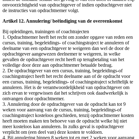
onvoorzichtigheid van opdrachtgever of indien opdrachtgever niet
de instructies van opdrachtnemer volgt.
Artikel 12. Annulering/ beëindiging van de overeenkomst
Bij opleidingen, trainingen of coachtrajecten
1. Opdrachtnemer heeft het recht om zonder opgave van reden een
cursus, training, begeleidings- of coachingstraject te annuleren of
deelname van een opdrachtgever te weigeren dan wel de door de
opdrachtgever aangewezen deelnemer te weigeren, in welke
gevallen de opdrachtgever recht heeft op terugbetaling van het
volledige door deze aan opdrachtnemer betaalde bedrag.
2. De opdrachtgever van een cursus, training, begeleidings-of
coachingstraject heeft het recht deelname aan of de opdracht voor
een cursus, training, begeleidings- of coachingstraject schriftelijk te
annuleren. Het is de verantwoordelijkheid van opdrachtgever om
zich ervan te vergewissen dat het schrijven ook daadwerkelijk is
ontvangen door opdrachtnemer.
3. Annulering door de opdrachtgever van de opdracht kan tot 9
weken voor aanvang van de cursus, training, begeleidings-of
coachingstraject kosteloos geschieden, tenzij opdrachtnemer kosten
heeft moeten maken ten behoeve van de opdracht welke hij niet
meer kosteloos kan annuleren. In zulks geval is opdrachtgever
verplicht om (een deel van) deze kosten te voldoen.
4. Bij annulering binnen 8 weken tot en met 2 weken voor aanvang