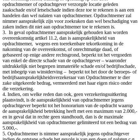
opdrachtnemer of opdrachtgever verzorgde locatie geleden
zaakschade en/of letselschade indien deze toe te rekenen is aan een
handelen dan wel nalaten van opdrachtnemer. Opdrachtnemer zal
nimmer aansprakelijk zijn voor zoekraken dan wel beschadiging van
zaken indien dit niet aan opdrachtnemer toe te rekenen is.
3. In geval opdrachtnemer aansprakelijk gehouden kan worden
overeenkomstig artikel 11.2, dan is aansprakelijkheid van
opdrachtnemer, wegens een toerekenbare tekortkoming in de
nakoming van de overeenkomst, of onrechtmatige daad, of
gebaseerd op enige andere rechtsgrond, beperkt tot het vergoeden
van enkel de directe schade van de opdrachtgever – waaronder
uitdrukkelijk niet begrepen immateriële schade en/of bedrijfsschade,
met inbegrip van winstderving – beperkt tot het door de beroeps- of
bedrijfsaansprakelijkheidsverzekeraar van Opdrachtnemer te dier
zake uitgekeerde bedrag, vermeerderd met haar eigen risico onder
die verzekering.
4. Indien, om welke reden dan ook, geen verzekeringsuitkering
plaatsvindt, is de aansprakelijkheid van opdrachtnemer jegens
opdrachtgever beperkt tot het honorarium van de opdracht waarop
de aansprakelijkheid betrekking heeft met een maximum van 2.000,-
en in geval dat in rechte geen standhoudt, dan is de maximale
aansprakelijkheid van opdrachtnemer gelimiteerd tot een bedrag van
5.000,-.
5. Opdrachtnemer is nimmer aansprakelijk jegens opdrachtgever
indien de ontstane schade het gevolg is van een doen of nalaten c.q.