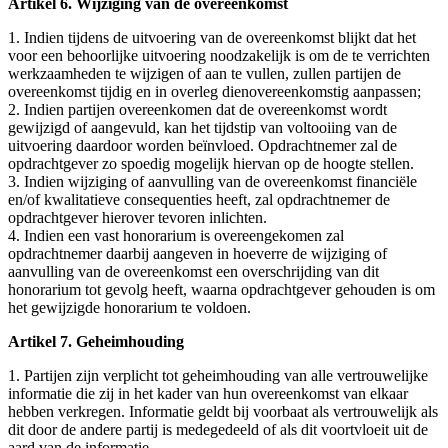
Artikel 6. Wijziging van de overeenkomst
1. Indien tijdens de uitvoering van de overeenkomst blijkt dat het
voor een behoorlijke uitvoering noodzakelijk is om de te verrichten
werkzaamheden te wijzigen of aan te vullen, zullen partijen de
overeenkomst tijdig en in overleg dienovereenkomstig aanpassen;
2. Indien partijen overeenkomen dat de overeenkomst wordt
gewijzigd of aangevuld, kan het tijdstip van voltooiing van de
uitvoering daardoor worden beïnvloed. Opdrachtnemer zal de
opdrachtgever zo spoedig mogelijk hiervan op de hoogte stellen.
3. Indien wijziging of aanvulling van de overeenkomst financiële
en/of kwalitatieve consequenties heeft, zal opdrachtnemer de
opdrachtgever hierover tevoren inlichten.
4. Indien een vast honorarium is overeengekomen zal
opdrachtnemer daarbij aangeven in hoeverre de wijziging of
aanvulling van de overeenkomst een overschrijding van dit
honorarium tot gevolg heeft, waarna opdrachtgever gehouden is om
het gewijzigde honorarium te voldoen.
Artikel 7. Geheimhouding
1. Partijen zijn verplicht tot geheimhouding van alle vertrouwelijke
informatie die zij in het kader van hun overeenkomst van elkaar
hebben verkregen. Informatie geldt bij voorbaat als vertrouwelijk als
dit door de andere partij is medegedeeld of als dit voortvloeit uit de
aard van de informatie.