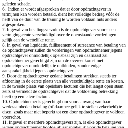
geleden schade.
6. Indien er wordt afgesproken dat er door opdrachtgever in
termijnen kan worden betaald, dient het volledige bedrag vóór de
helft van de duur van de training te worden voldaan mits anders
afgesproken.
7. Ingeval van betalingsverzuim is de opdrachtgever voorts een
vertragingsrente verschuldigd over de openstaande vorderingen
gelijk aan de wettelijke rente.
8. In geval van liquidatie, faillissement of surseance van betaling van
de opdrachtgever zullen de vorderingen van opdrachtnemer jegens
opdrachtgever onmiddellijk opeisbaar zijn en daarnaast zal
opdrachtnemer gerechtigd zijn om de overeenkomst met
opdrachtgever onmiddellijk te ontbinden, zonder enige
aansprakelijkheid jegens opdrachtgever.
9. Door de opdrachtgever gedane betalingen strekken steeds ter
afdoening in de eerste plaats van alle verschuldigde rente en kosten,
in de tweede plaats van opeisbare facturen die het langst open staan,
zelfs al vermeldt de opdrachtgever dat de voldoening betrekking
heeft op een latere factuur.
10. Opdrachtnemer is gerechtigd om voor aanvang van haar
werkzaamheden betaling (of daarmee gelijk te stellen zekerheid) te
eisen, zoals maar niet beperkt tot een door opdrachtgever te voldoen
voorschot.
11. Ingeval er meerdere opdrachtgevers zijn, is elke opdrachtgever
jegens opdrachtnemer hoofdelijk aansprakelijk voor de betaling van