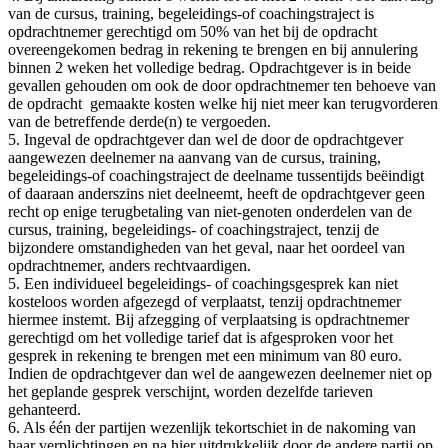
van de cursus, training, begeleidings-of coachingstraject is
opdrachtnemer gerechtigd om 50% van het bij de opdracht
overeengekomen bedrag in rekening te brengen en bij annulering
binnen 2 weken het volledige bedrag. Opdrachtgever is in beide
gevallen gehouden om ook de door opdrachtnemer ten behoeve van
de opdracht gemaakte kosten welke hij niet meer kan terugvorderen
van de betreffende derde(n) te vergoeden.
5. Ingeval de opdrachtgever dan wel de door de opdrachtgever
aangewezen deelnemer na aanvang van de cursus, training,
begeleidings-of coachingstraject de deelname tussentijds beëindigt
of daaraan anderszins niet deelneemt, heeft de opdrachtgever geen
recht op enige terugbetaling van niet-genoten onderdelen van de
cursus, training, begeleidings- of coachingstraject, tenzij de
bijzondere omstandigheden van het geval, naar het oordeel van
opdrachtnemer, anders rechtvaardigen.
5. Een individueel begeleidings- of coachingsgesprek kan niet
kosteloos worden afgezegd of verplaatst, tenzij opdrachtnemer
hiermee instemt. Bij afzegging of verplaatsing is opdrachtnemer
gerechtigd om het volledige tarief dat is afgesproken voor het
gesprek in rekening te brengen met een minimum van 80 euro.
Indien de opdrachtgever dan wel de aangewezen deelnemer niet op
het geplande gesprek verschijnt, worden dezelfde tarieven
gehanteerd.
6. Als één der partijen wezenlijk tekortschiet in de nakoming van
haar verplichtingen en na hier uitdrukkelijk door de andere partij op