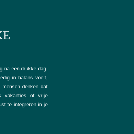
KE
ng na een drukke dag.
ledig in balans voelt,
l mensen denken dat
s vakanties of vrije
t te integreren in je