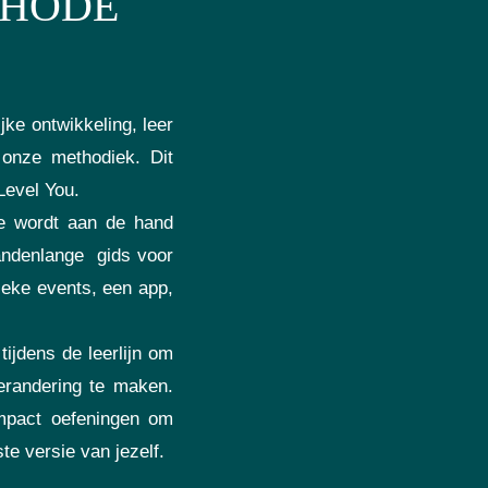
THODE
jke ontwikkeling, leer
 onze methodiek. Dit
Level You.
je wordt aan de hand
andenlange gids voor
sieke events, een app,
ijdens de leerlijn om
verandering te maken.
impact oefeningen om
e versie van jezelf.