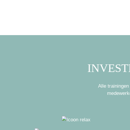
INVEST
Alle traininge
medewerker