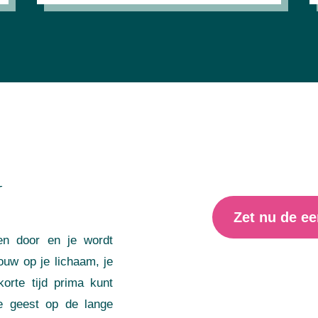
U
Zet nu de ee
ren door en je wordt
bouw op je lichaam, je
korte tijd prima kunt
je geest op de lange