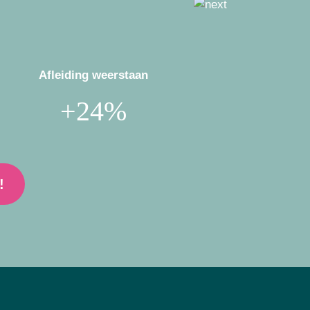
Afleiding weerstaan
Zelfbewustzijn
+24%
+27%
!