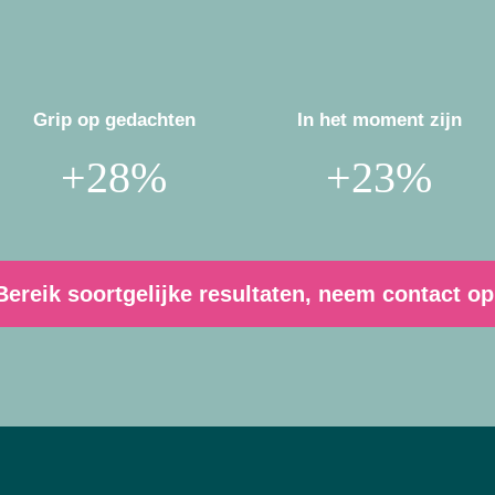
Grip op gedachten
In het moment zijn
+28%
+23%
Bereik soortgelijke resultaten, neem contact op