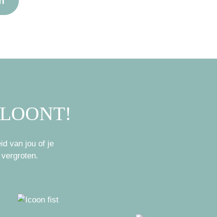
n
 LOONT!
d van jou of je
 vergroten.