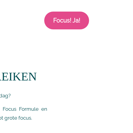
Focus! Ja!
REIKEN
 dag?
e Focus Formule
en
t grote focus.