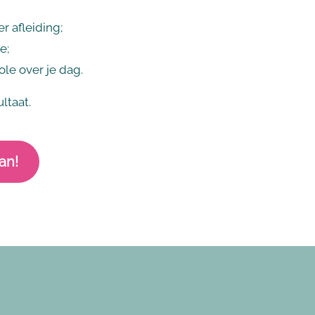
 afleiding;
e;
ole over je dag.
ltaat.
an!