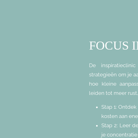
FOCUS I
De inspiratieclini
strategieën om je a
hoe kleine aanpas
leiden tot meer rust
Stap 1:
Ontdek w
kosten aan ener
Stap 2:
Leer de
je concentratie