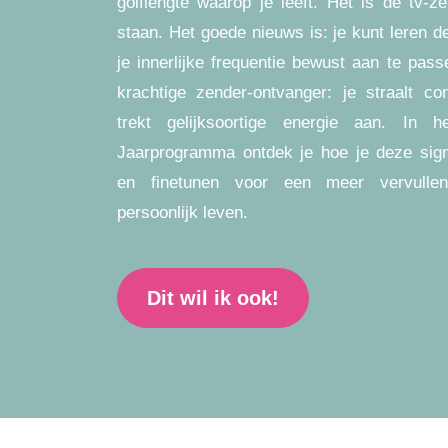
golflengte waarop je leeft. Het is de tv-ze
staan. Het goede nieuws is: je kunt leren d
je innerlijke frequentie bewust aan te pass
krachtige zender-ontvanger: je straalt co
trekt gelijksoortige energie aan. In 
Jaarprogramma ontdek je hoe je deze sig
en finetunen voor een meer vervullen
persoonlijk leven.
Dit wil ik ook!