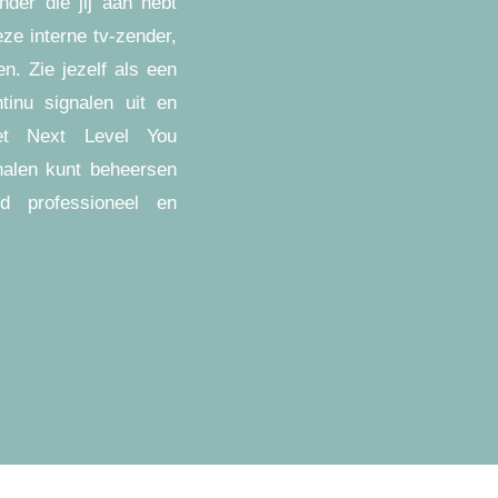
nder die jij aan hebt
eze interne tv-zender,
en. Zie jezelf als een
ntinu signalen uit en
het Next Level You
nalen kunt beheersen
d professioneel en