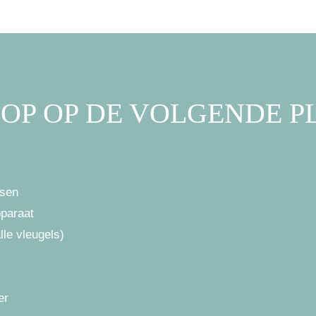
 OP OP DE VOLGENDE 
tsen
pparaat
lle vleugels)
er