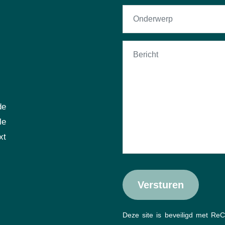
de
le
xt
Deze site is beveiligd met R